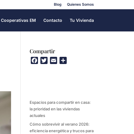
Blog
Quienes Somos
Cooperativas EM
Contacto
Tu Vivienda
Compartir
F
T
E
C
a
w
m
o
c
i
a
m
e
t
i
p
b
t
l
a
o
e
r
Espacios para compartir en casa:
o
r
t
la prioridad en las viviendas
k
i
actuales
r
Cómo sobrevivir al verano 2026:
eficiencia energética y trucos para