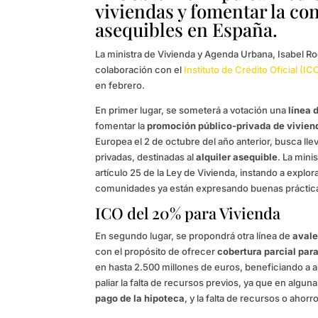
viviendas y fomentar la c
asequibles en España.
La ministra de Vivienda y Agenda Urbana, Isabel R
colaboración con el
Instituto de Crédito Oficial (IC
en febrero.
En primer lugar, se someterá a votación una
línea 
fomentar la
promoción público-privada de vivien
Europea el 2 de octubre del año anterior, busca ll
privadas, destinadas al
alquiler asequible
. La mini
artículo 25 de la Ley de Vivienda, instando a explo
comunidades ya están expresando buenas práctica
ICO del 20% para Vivienda
En segundo lugar, se propondrá otra línea de
avale
con el propósito de ofrecer
cobertura parcial par
en hasta 2.500 millones de euros, beneficiando a
paliar la falta de recursos previos, ya que en algun
pago de la hipoteca
, y la falta de recursos o ahor