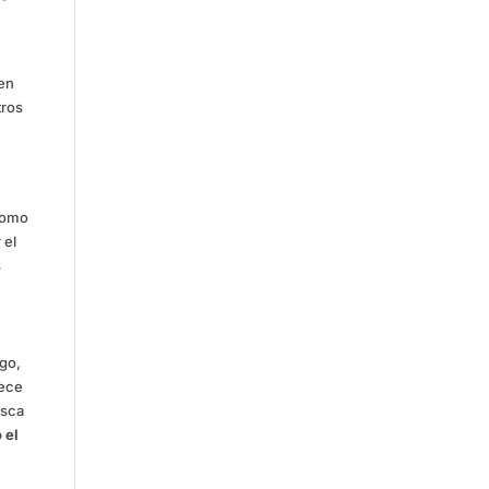
 en
tros
 como
 el
s
rgo,
lece
usca
 el