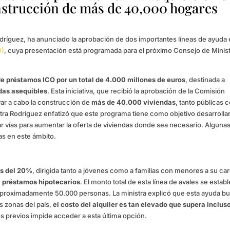
onstrucción de más de 40,000 hogares
odríguez, ha anunciado la aprobación de dos importantes líneas de ayuda
O)
, cuya presentación está programada para el próximo Consejo de Minis
de préstamos ICO por un total de 4.000 millones de euros
, destinada a
das asequibles
. Esta iniciativa, que recibió la aprobación de la Comisión
evar a cabo la construcción de
más de 40.000 viviendas
, tanto públicas
stra Rodríguez enfatizó que este programa tiene como objetivo desarrollar
rar vías para aumentar la oferta de viviendas donde sea necesario. Alguna
s en este ámbito.
s del 20%
, dirigida tanto a jóvenes como a familias con menores a su ca
a préstamos hipotecarios
. El monto total de esta línea de avales se estab
 aproximadamente 50.000 personas. La ministra explicó que esta ayuda b
as zonas del país,
el costo del alquiler es tan elevado que supera incluso
ros previos impide acceder a esta última opción.