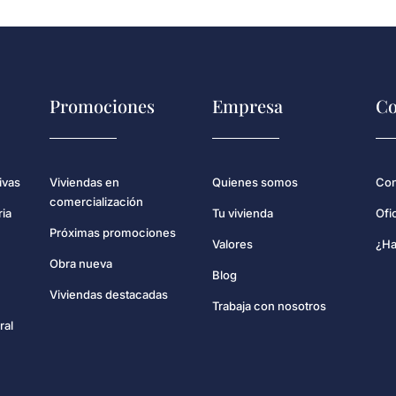
Promociones
Empresa
Co
Con
ivas
Viviendas en
Quienes somos
comercialización
Ofi
ria
Tu vivienda
Próximas promociones
¿Ha
Valores
Obra nueva
Blog
Viviendas destacadas
Trabaja con nosotros
ral