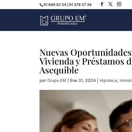
91 689 62 34 | 91 376 37 38
Nuevas Oportunidades:
Vivienda y Préstamos d
Asequible
por
Grupo EM
|
Ene 31, 2024
|
Hipoteca
,
Inmobi