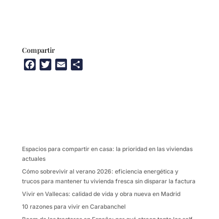
Compartir
F
T
E
C
a
w
m
o
c
i
a
m
e
t
i
p
b
t
l
a
o
e
r
o
r
t
k
i
Espacios para compartir en casa: la prioridad en las viviendas
r
actuales
Cómo sobrevivir al verano 2026: eficiencia energética y
trucos para mantener tu vivienda fresca sin disparar la factura
Vivir en Vallecas: calidad de vida y obra nueva en Madrid
10 razones para vivir en Carabanchel