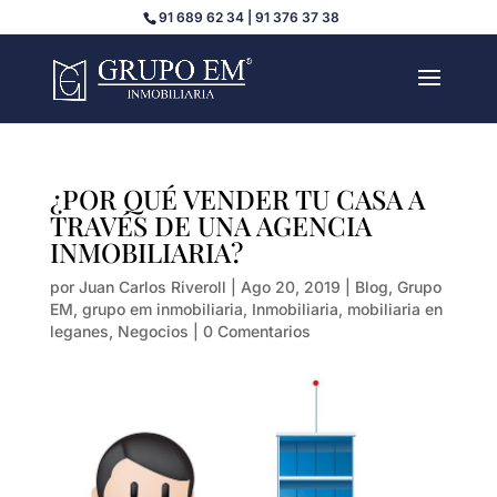
91 689 62 34 | 91 376 37 38
¿POR QUÉ VENDER TU CASA A
TRAVÉS DE UNA AGENCIA
INMOBILIARIA?
por
Juan Carlos Riveroll
|
Ago 20, 2019
|
Blog
,
Grupo
EM
,
grupo em inmobiliaria
,
Inmobiliaria
,
mobiliaria en
leganes
,
Negocios
|
0 Comentarios