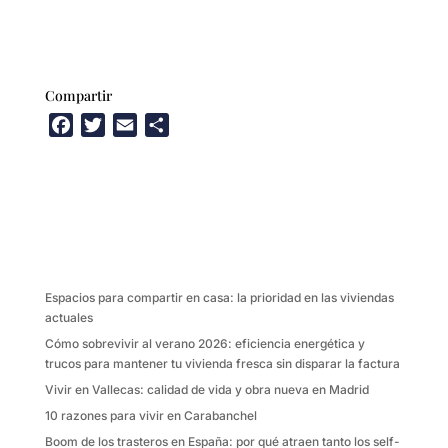
Compartir
F
T
E
C
a
w
m
o
c
i
a
m
e
t
i
p
b
t
l
a
o
e
r
o
r
t
k
i
Espacios para compartir en casa: la prioridad en las viviendas
r
actuales
Cómo sobrevivir al verano 2026: eficiencia energética y
trucos para mantener tu vivienda fresca sin disparar la factura
Vivir en Vallecas: calidad de vida y obra nueva en Madrid
10 razones para vivir en Carabanchel
Boom de los trasteros en España: por qué atraen tanto los self-