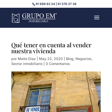
91 689 62 34 | 91 376 37 38
Qué tener en cuenta al vender
nuestra vivienda
por
Maite Díaz
|
May 22, 2020
|
Blog
,
Negocios
,
Sector inmobiliario
|
0 Comentarios