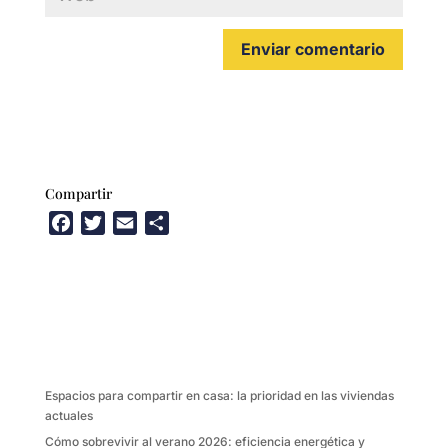
Compartir
F
T
E
C
a
w
m
o
c
i
a
m
e
t
i
p
b
t
l
a
o
e
r
o
r
t
k
i
Espacios para compartir en casa: la prioridad en las viviendas
r
actuales
Cómo sobrevivir al verano 2026: eficiencia energética y