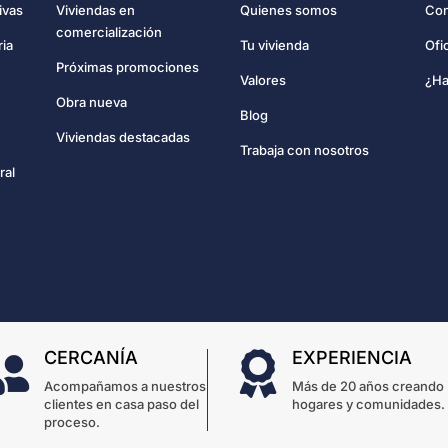
Con
ivas
Viviendas en
Quienes somos
comercialización
Ofi
ria
Tu vivienda
Próximas promociones
¿Ha
Valores
Obra nueva
Blog
Viviendas destacadas
Trabaja con nosotros
ral
CERCANÍA
EXPERIENCIA


Acompañamos a nuestros
Más de 20 años creando
clientes en casa paso del
hogares y comunidades.
proceso.