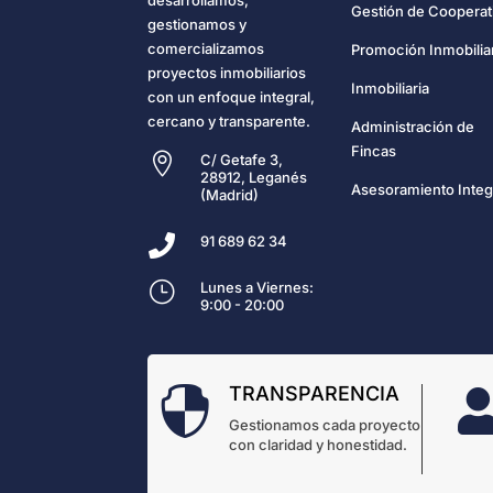
Gestión de Cooperat
gestionamos y
comercializamos
Promoción Inmobilia
proyectos inmobiliarios
Inmobiliaria
con un enfoque integral,
cercano y transparente.
Administración de
Fincas

C/ Getafe 3,
28912, Leganés
Asesoramiento Integ
(Madrid)

91 689 62 34
}
Lunes a Viernes:
9:00 - 20:00
TRANSPARENCIA

Gestionamos cada proyecto
con claridad y honestidad.