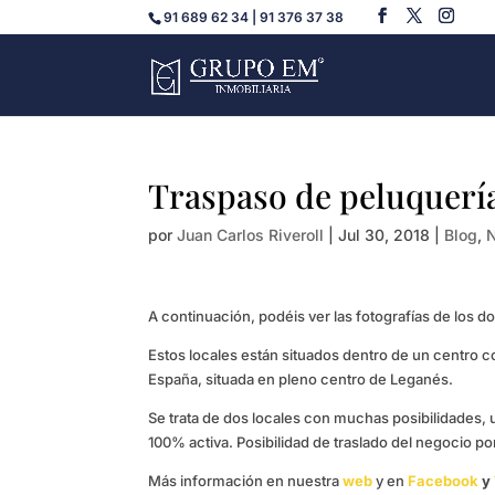
91 689 62 34 | 91 376 37 38
Traspaso de peluquerí
por
Juan Carlos Riveroll
|
Jul 30, 2018
|
Blog
,
A continuación, podéis ver las fotografías de los 
Estos locales están situados dentro de un centro c
España, situada en pleno centro de Leganés.
Se trata de dos locales con muchas posibilidades, u
100% activa. Posibilidad de traslado del negocio por
Más información en nuestra
web
y en
Facebook
y