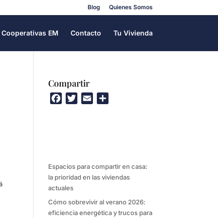
Blog
Quienes Somos
Cooperativas EM
Contacto
Tu Vivienda
Compartir
F
T
E
C
a
w
m
o
c
i
a
m
e
t
i
p
b
t
l
a
o
e
r
Espacios para compartir en casa:
o
r
t
la prioridad en las viviendas
k
i
á
actuales
r
Cómo sobrevivir al verano 2026:
eficiencia energética y trucos para