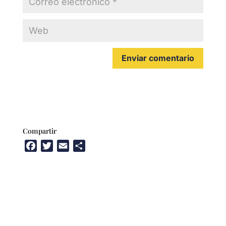
Compartir
F
T
E
C
a
w
m
o
c
i
a
m
e
t
i
p
b
t
l
a
o
e
r
o
r
t