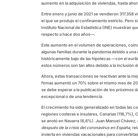
aumento en la adquisición de viviendas, hasta aho
Entre enero y junio de 2021 se vendieron 317.358 
el que se produjo el confinamiento estricto. Pero si
Instituto Nacional de Estadística (INE) muestran qu
respecto a hace dos años—.
Este aumento en el volumen de operaciones, coincid
algunas familias durante la pandemia debido a una
históricamente bajo de las hipotecas —con el eurí
estos números son tan altos debido a la inclusión d
Ahora, estas transacciones se reactivan ante la m
firmas aumentó un 70% sobre el mismo mes de 2020
se debe esperar a la publicación de los próximos da
excepcional o de una tendencia.
El crecimiento ha sido generalizado en todas las 
regiones costeras e insulares, Canarias (116,7%),
se anotó en Navarra (6,6%). Juan Manuel Chávez, 
después de la crisis del coronavirus en España
, re
invierta en viviendas vacacionales para convertirla