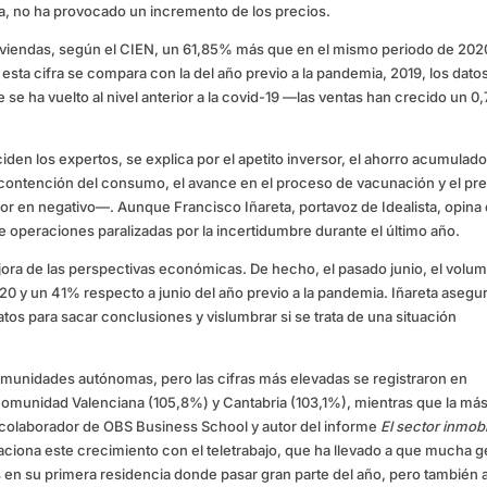
ra, no ha provocado un incremento de los precios.
viviendas, según el CIEN, un 61,85% más que en el mismo periodo de 202
 esta cifra se compara con la del año previo a la pandemia, 2019, los dato
e se ha vuelto al nivel anterior a la covid-19 —las ventas han crecido un 0
en los expertos, se explica por el apetito inversor, el ahorro acumulad
 contención del consumo, el avance en el proceso de vacunación y el pr
bor en negativo—. Aunque Francisco Iñareta, portavoz de Idealista, opina
e operaciones paralizadas por la incertidumbre durante el último año.
ejora de las perspectivas económicas. De hecho, el pasado junio, el volu
 y un 41% respecto a junio del año previo a la pandemia. Iñareta asegu
tos para sacar conclusiones y vislumbrar si se trata de una situación
comunidades autónomas, pero las cifras más elevadas se registraron en
 Comunidad Valenciana (105,8%) y Cantabria (103,1%), mientras que la más
colaborador de OBS Business School y autor del informe
El sector inmobi
laciona este crecimiento con el teletrabajo, que ha llevado a que mucha 
s en su primera residencia donde pasar gran parte del año, pero también a