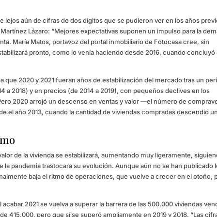
lejos aún de cifras de dos dígitos que se pudieron ver en los años previo
Martínez Lázaro: “Mejores expectativas suponen un impulso para la de
nta. María Matos, portavoz del portal inmobiliario de Fotocasa cree, sin
stabilizará pronto, como lo venía haciendo desde 2016, cuando concluyó 
.
ba que 2020 y 2021 fueran años de estabilización del mercado tras un per
a 2018) y en precios (de 2014 a 2019), con pequeños declives en los
. Pero 2020 arrojó un descenso en ventas y valor —el número de comprav
sde el año 2013, cuando la cantidad de viviendas compradas descendió u
ximo
valor de la vivienda se estabilizará, aumentando muy ligeramente, siguien
de la pandemia trastocara su evolución. Aunque aún no se han publicado 
onalmente baja el ritmo de operaciones, que vuelve a crecer en el otoño, 
acabar 2021 se vuelva a superar la barrera de las 500.000 viviendas ven
de 415.000, pero que sí se superó ampliamente en 2019 y 2018. “Las cifr