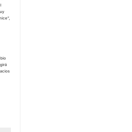
l
muy
mice”,
mbio
girá
pacios