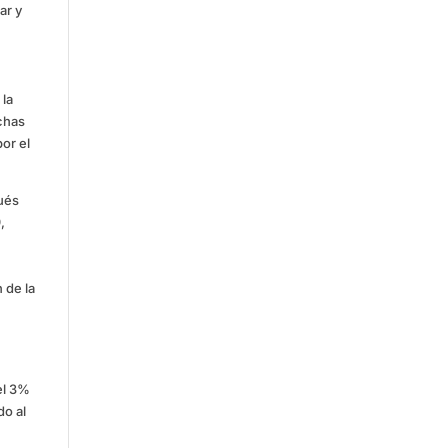
ar y
 la
uchas
or el
pués
,
 de la
el 3%
do al