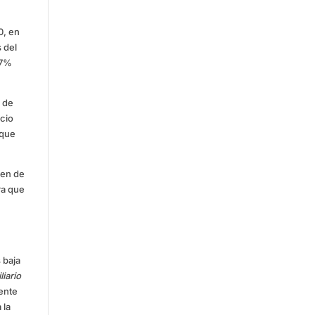
0, en
s del
,7%
o de
ecio
 que
men de
ra que
 baja
liario
gente
 la