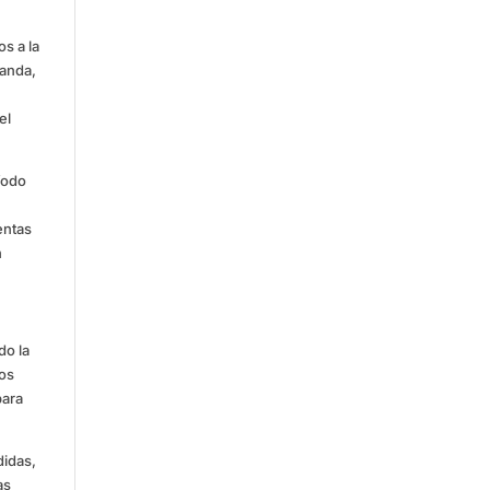
s a la
manda,
el
íodo
entas
n
do la
los
para
didas,
as