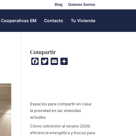
Blog
Quienes Somos
Cooperativas EM
Contacto
Tu Vivienda
Compartir
F
T
E
C
a
w
m
o
c
i
a
m
e
t
i
p
b
t
l
a
o
e
r
Espacios para compartir en casa:
o
r
t
la prioridad en las viviendas
k
i
actuales
r
Cómo sobrevivir al verano 2026:
eficiencia energética y trucos para