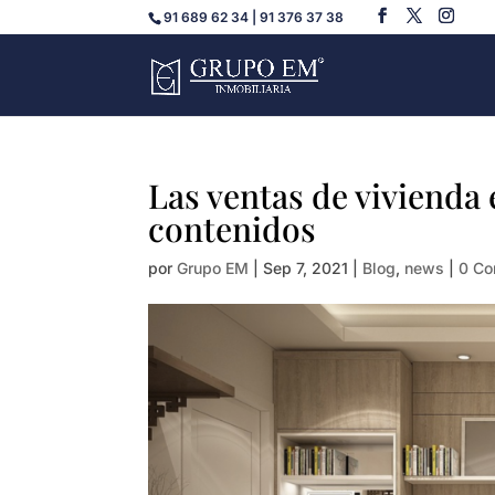
91 689 62 34 | 91 376 37 38
Las ventas de vivienda 
contenidos
por
Grupo EM
|
Sep 7, 2021
|
Blog
,
news
|
0 Co