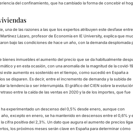
periencia del confinamiento, que ha cambiado la forma de concebir el hog
 viviendas
e, una de las razones a las que los expertos atribuyen este desfase entre
os Martínez Lázaro, profesor de Economía en IE University, explica que m
taron bajo las condiciones de hace un año, con la demanda desplomada p
de bienes inmuebles el aumento del precio que se da habitualmente des
tico y en esta ocasión, con una anomalía de la magnitud de la covid-19
lo si este aumento es sostenido en el tiempo, como sucedió en España a
os se disparen. Es decir, entre el incremento de demanda y la subida de
r la tendencia o ser interrumpida. El gráfico del CIEN sobre la evolución
traso entre la caída de las ventas en 2020 y la de los importes, que fue
dio ha experimentado un descenso del 0,5% desde enero, aunque con
e año, excepto en enero, se ha mantenido en descensos entre el 0,6% y 
la cifra positiva del 2,3%. Un dato que augura el aumento de precios liga
expertos, los próximos meses serán clave en España para determinar cómo