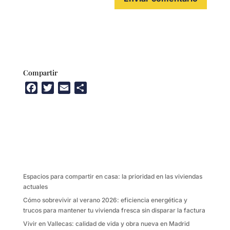
Compartir
F
T
E
C
a
w
m
o
c
i
a
m
e
t
i
p
b
t
l
a
o
e
r
o
r
t
k
i
Espacios para compartir en casa: la prioridad en las viviendas
r
actuales
Cómo sobrevivir al verano 2026: eficiencia energética y
trucos para mantener tu vivienda fresca sin disparar la factura
Vivir en Vallecas: calidad de vida y obra nueva en Madrid