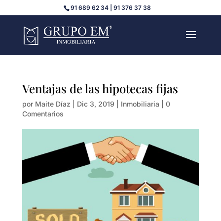
91 689 62 34 | 91 376 37 38
Ventajas de las hipotecas fijas
por
Maite Díaz
|
Dic 3, 2019
|
Inmobiliaria
|
0
Comentarios