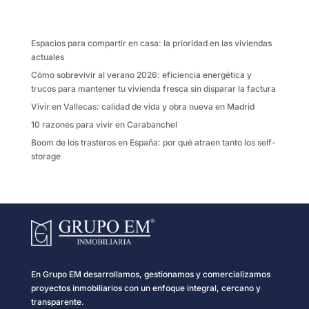
o
e
r
o
r
t
k
i
Espacios para compartir en casa: la prioridad en las viviendas
r
actuales
Cómo sobrevivir al verano 2026: eficiencia energética y
trucos para mantener tu vivienda fresca sin disparar la factura
Vivir en Vallecas: calidad de vida y obra nueva en Madrid
10 razones para vivir en Carabanchel
Boom de los trasteros en España: por qué atraen tanto los self-
storage
En Grupo EM desarrollamos, gestionamos y comercializamos
proyectos inmobiliarios con un enfoque integral, cercano y
transparente.