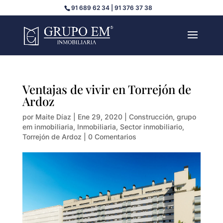
91 689 62 34 | 91 376 37 38
Ventajas de vivir en Torrejón de
Ardoz
por
Maite Díaz
|
Ene 29, 2020
|
Construcción
,
grupo
em inmobiliaria
,
Inmobiliaria
,
Sector inmobiliario
,
Torrejón de Ardoz
|
0 Comentarios