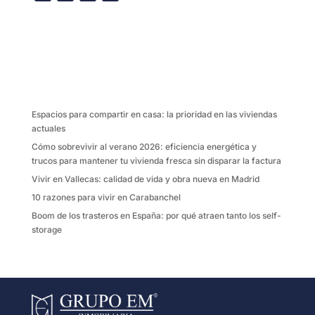
a
w
m
o
c
i
a
m
e
t
i
p
b
t
l
a
o
e
r
o
r
t
k
i
Espacios para compartir en casa: la prioridad en las viviendas
r
actuales
Cómo sobrevivir al verano 2026: eficiencia energética y
trucos para mantener tu vivienda fresca sin disparar la factura
Vivir en Vallecas: calidad de vida y obra nueva en Madrid
10 razones para vivir en Carabanchel
Boom de los trasteros en España: por qué atraen tanto los self-
storage