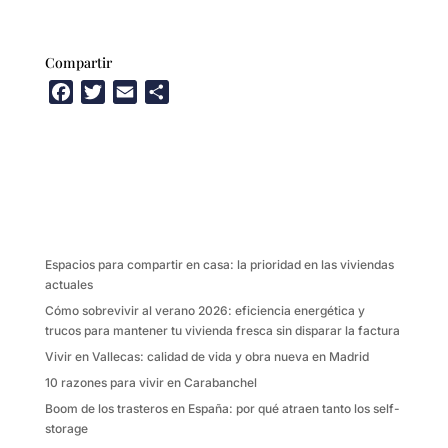
Compartir
F
T
E
C
a
w
m
o
c
i
a
m
e
t
i
p
b
t
l
a
o
e
r
o
r
t
k
i
Espacios para compartir en casa: la prioridad en las viviendas
r
actuales
Cómo sobrevivir al verano 2026: eficiencia energética y
trucos para mantener tu vivienda fresca sin disparar la factura
Vivir en Vallecas: calidad de vida y obra nueva en Madrid
10 razones para vivir en Carabanchel
Boom de los trasteros en España: por qué atraen tanto los self-
storage