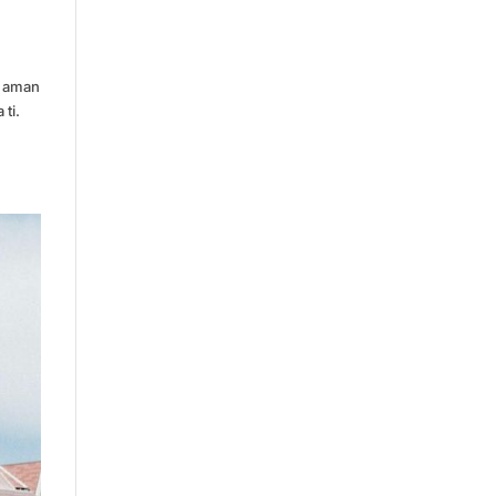
e aman
 ti.