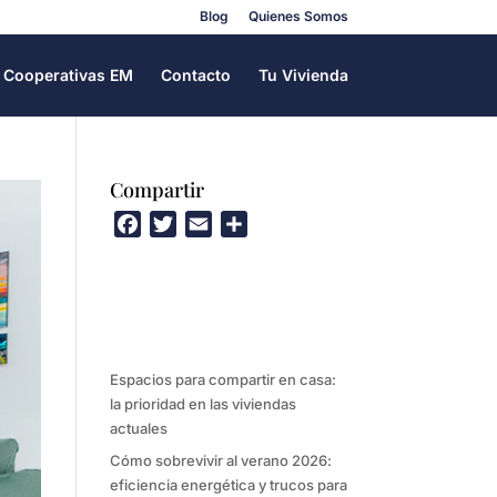
Blog
Quienes Somos
Cooperativas EM
Contacto
Tu Vivienda
Compartir
F
T
E
C
a
w
m
o
c
i
a
m
e
t
i
p
b
t
l
a
o
e
r
Espacios para compartir en casa:
o
r
t
la prioridad en las viviendas
k
i
actuales
r
Cómo sobrevivir al verano 2026:
eficiencia energética y trucos para