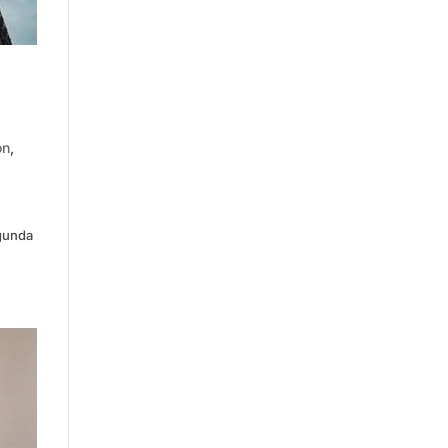
ón
,
egunda