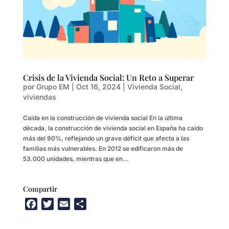
Crisis de la Vivienda Social: Un Reto a Superar
por
Grupo EM
|
Oct 16, 2024
|
Vivienda Social
,
viviendas
Caída en la construcción de vivienda social En la última
década, la construcción de vivienda social en España ha caído
más del 90%, reflejando un grave déficit que afecta a las
familias más vulnerables. En 2012 se edificaron más de
53.000 unidades, mientras que en...
Compartir
F
T
E
C
a
w
m
o
c
i
a
m