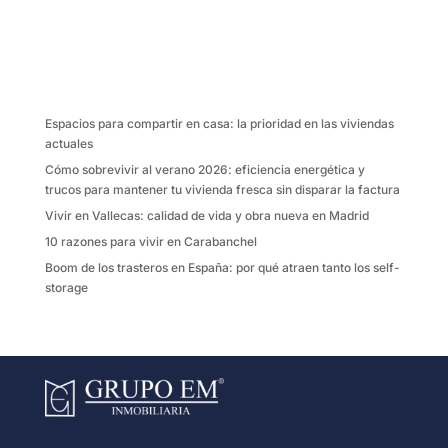
e
t
i
p
b
t
l
a
o
e
r
o
r
t
k
i
Espacios para compartir en casa: la prioridad en las viviendas
r
actuales
Cómo sobrevivir al verano 2026: eficiencia energética y
trucos para mantener tu vivienda fresca sin disparar la factura
Vivir en Vallecas: calidad de vida y obra nueva en Madrid
10 razones para vivir en Carabanchel
Boom de los trasteros en España: por qué atraen tanto los self-
storage